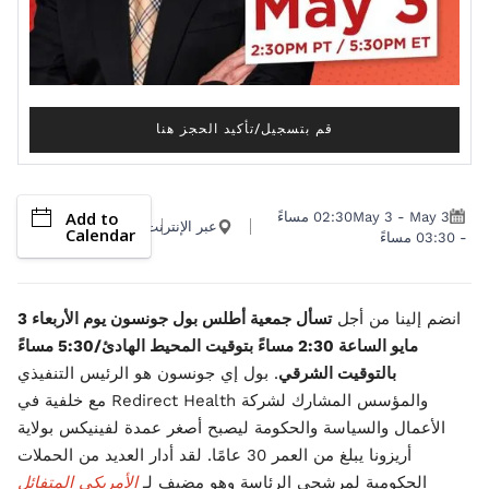
قم بتسجيل/تأكيد الحجز هنا
Add to
May 3
-
May 3
02:30 مساءً
عبر الإنترنت
Calendar
-
03:30 مساءً
انضم إلينا من أجل
تسأل جمعية أطلس بول جونسون يوم الأربعاء 3
مايو الساعة 2:30 مساءً بتوقيت المحيط الهادئ/5:30 مساءً
بالتوقيت الشرقي
. بول إي جونسون هو الرئيس التنفيذي
والمؤسس المشارك لشركة Redirect Health مع خلفية في
الأعمال والسياسة والحكومة ليصبح أصغر عمدة لفينيكس بولاية
أريزونا يبلغ من العمر 30 عامًا. لقد أدار العديد من الحملات
الحكومية لمرشحي الرئاسة وهو مضيف لـ
الأمريكي المتفائل