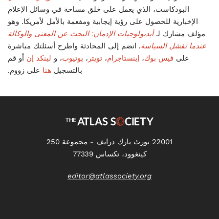
البودكاست، الذي يعمل على خلق مساحة في وسائل الإعلام
الإخبارية للحصول على رؤية إيجابية ومفعمة بالأمل لأمريكا. وهو
مؤلف مشارك لـ
أيديولوجيات الإدمان: البحث عن المعنى والوكالة
عندما تفشل السياسة
.
انضم إلى المحادثة واطرح أسئلتك مباشرة
على
فيس بوك
،
إينستاجرام
،
تويتر
،
يوتيوب
، و
لينكد إن
أو قم
بالتسجيل
هنا
على زووم.
22001 نورث بارك درايف - مجموعة 250
كينغوود، تكساس 77339
editor@atlassociety.org