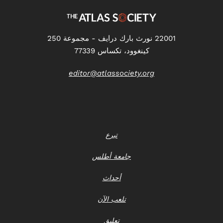
22001 نورث بارك درايف - مجموعة 250
كينغوود، تكساس 77339
editor@atlassociety.org
تبرع
جامعة أطلس
أحداث
تلعب الآن
تعليق