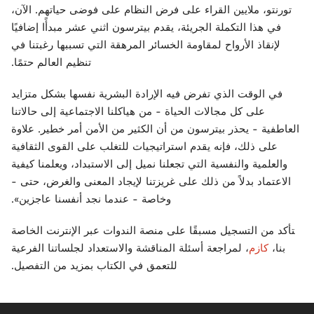
تورنتو، ملايين القراء على فرض النظام على فوضى حياتهم. الآن،
في هذا التكملة الجريئة، يقدم بيترسون اثني عشر مبدأًا إضافيًا
لإنقاذ الأرواح لمقاومة الخسائر المرهقة التي تسببها رغبتنا في
تنظيم العالم حتمًا.
في الوقت الذي تفرض فيه الإرادة البشرية نفسها بشكل متزايد
على كل مجالات الحياة - من هياكلنا الاجتماعية إلى حالاتنا
العاطفية - يحذر بيترسون من أن الكثير من الأمن أمر خطير. علاوة
على ذلك، فإنه يقدم استراتيجيات للتغلب على القوى الثقافية
والعلمية والنفسية التي تجعلنا نميل إلى الاستبداد، ويعلمنا كيفية
الاعتماد بدلاً من ذلك على غريزتنا لإيجاد المعنى والغرض، حتى -
وخاصة - عندما نجد أنفسنا عاجزين».
تأكد من التسجيل مسبقًا على منصة الندوات عبر الإنترنت الخاصة
بنا،
كازم
، لمراجعة أسئلة المناقشة والاستعداد لجلساتنا الفرعية
للتعمق في الكتاب بمزيد من التفصيل.