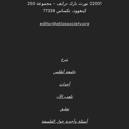
22001 نورث بارك درايف - مجموعة 250
كينغوود، تكساس 77339
editor@atlassociety.org
تبرع
جامعة أطلس
أحداث
تلعب الآن
تعليق
أسئلة وأجوبة حول الفلسفة