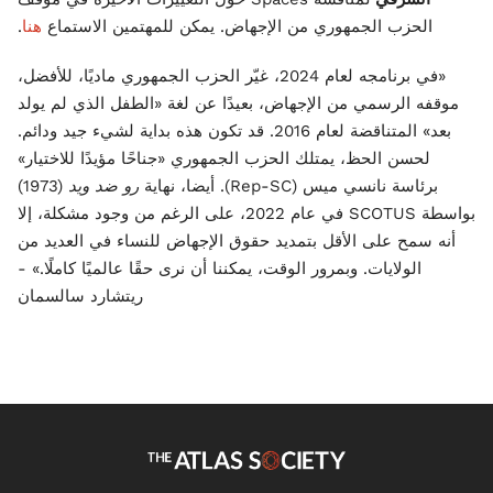
الحزب الجمهوري من الإجهاض. يمكن للمهتمين الاستماع
هنا
.
«في برنامجه لعام 2024، غيّر الحزب الجمهوري ماديًا، للأفضل،
موقفه الرسمي من الإجهاض، بعيدًا عن لغة «الطفل الذي لم يولد
بعد» المتناقضة لعام 2016. قد تكون هذه بداية لشيء جيد ودائم.
لحسن الحظ، يمتلك الحزب الجمهوري «جناحًا مؤيدًا للاختيار»
برئاسة نانسي ميس (Rep-SC). أيضا، نهاية
رو ضد ويد
(1973)
بواسطة SCOTUS في عام 2022، على الرغم من وجود مشكلة، إلا
أنه سمح على الأقل بتمديد حقوق الإجهاض للنساء في العديد من
الولايات. وبمرور الوقت، يمكننا أن نرى حقًا عالميًا كاملًا.» -
ريتشارد سالسمان