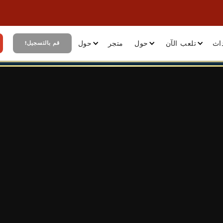
اث
تلعب الآن
حول
متجر
حول
قم بالتسجيل!