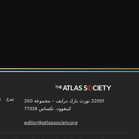
تبرع
ج
22001 نورث بارك درايف - مجموعة 250
كينغوود، تكساس 77339
editor@atlassociety.org