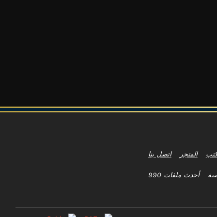
تب
المتجر
اتصل بنا
ية
أحدث ملفات 990