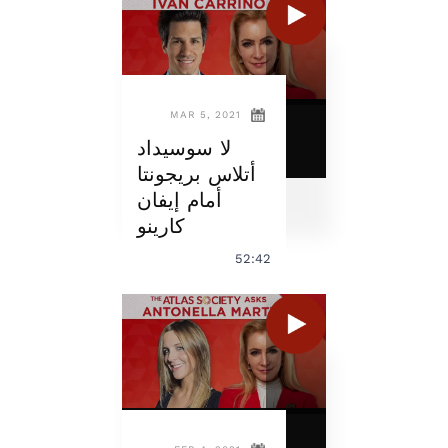
MAR 5, 2021
لا سوسيداد
أتلاس بريجونتا
أمام إيفان
كارينو
52:42