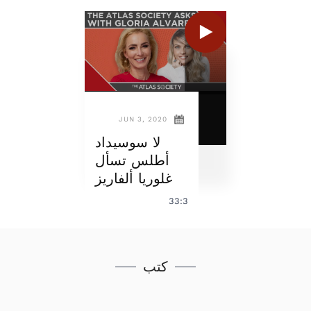
JUN 3, 2020
لا سوسيداد
أطلس تسأل
غلوريا ألفاريز
33:3
كتب