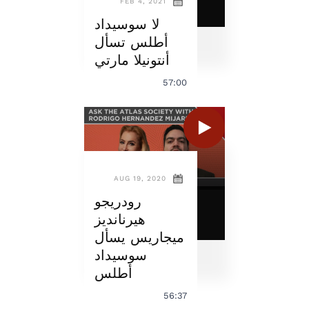
FEB 4, 2021
لا سوسيداد
أطلس تسأل
أنتونيلا مارتي
57:00
AUG 19, 2020
رودريجو
هيرنانديز
ميجاريس يسأل
سوسيداد
أطلس
56:37