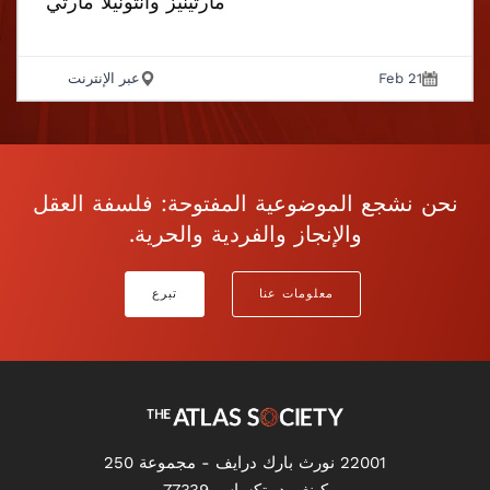
مارتينيز وأنتونيلا مارتي
Feb 21
عبر الإنترنت
نحن نشجع الموضوعية المفتوحة: فلسفة العقل
والإنجاز والفردية والحرية.
معلومات عنا
تبرع
22001 نورث بارك درايف - مجموعة 250
كينغوود، تكساس 77339