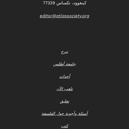
كينغوود، تكساس 77339
editor@atlassociety.org
تبرع
جامعة أطلس
أحداث
تلعب الآن
تعليق
أسئلة وأجوبة حول الفلسفة
كتب