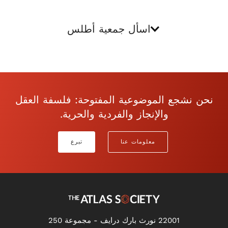
اسأل جمعية أطلس
نحن نشجع الموضوعية المفتوحة: فلسفة العقل
والإنجاز والفردية والحرية.
معلومات عنا
تبرع
22001 نورث بارك درايف - مجموعة 250