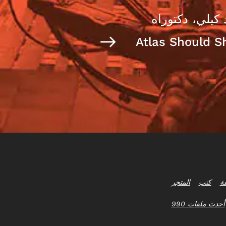
 كيلي، دكتوراه
Atlas Should S
ة
كتب
المتجر
أحدث ملفات 990