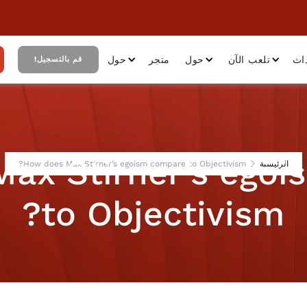
اث
تلعب الآن
حول
متجر
حول
قم بالتسجيل!
ax Stirner’s ego
الرئيسية
How does Max Stirner’s egoism compare to Objectivism?
to Objectivism?