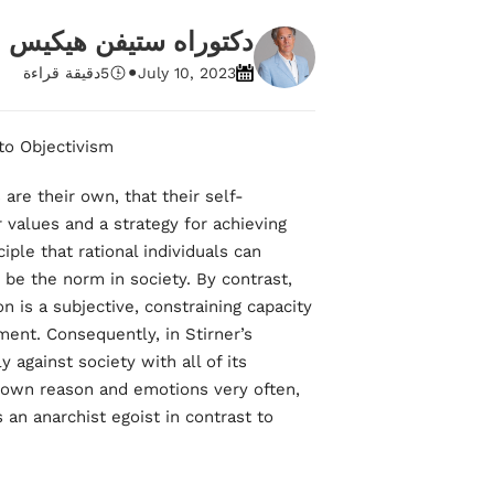
دكتوراه ستيفن هيكيس
•
July 10, 2023
5
دقيقة قراءة
o Objectivism?
s are their own, that their self-
r values and a strategy for achieving
iple that rational individuals can
d be the norm in society. By contrast,
on is a subjective, constraining capacity
ent. Consequently, in Stirner’s
 against society with all of its
’s own reason and emotions very often,
an anarchist egoist in contrast to