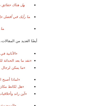
هل هناك حقائق م
ما رأيك في أفضل حل 
ما 
أيضًا العديد من المقالات،
«الأنانية في 
«نقد ما بعد الحداثة للت
«ما يمكن لرجال ال
«لماذا أصبح ال
«هل لكانط مكان ف
«آين راند وأخلاقيا
«الموضوعية 