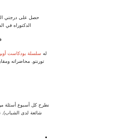
حصل على درجتي الب
الدكتوراه في الف
في عام
له
سلسلة بودكاست أوبن
تورنتو. محاضراته ومقاب
شائعة لدى الشباب). ن