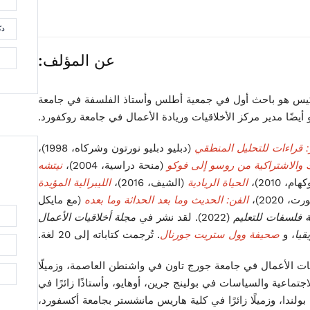
دك
عن المؤلف:
س هو باحث أول في جمعية أطلس وأستاذ الفلسفة في جامعة
أيضًا مدير مركز الأخلاقيات وريادة الأعمال في جامعة روكفورد.
: قراءات للتحليل المنطقي
(دبليو دبليو نورتون وشركاه، 1998)،
ك والاشتراكية من روسو إلى فوكو
(منحة دراسية، 2004)،
نيتشه
، 2010)،
الحياة الريادية
(الشيف، 2016)،
الليبرالية المؤيدة
 2020)،
الفن: الحديث وما بعد الحداثة وما بعده
(مع مايكل
ة فلسفات للتعليم
(2022). لقد نشر في
مجلة أخلاقيات الأعمال
قيا
، و
صحيفة وول ستريت جورنال
. تُرجمت كتاباته إلى 20 لغة.
لاقيات الأعمال في جامعة جورج تاون في واشنطن العاصمة، وزميلًا
اجتماعية والسياسات في بولينج جرين، أوهايو، وأستاذًا زائرًا في
 بولندا، وزميلًا زائرًا في كلية هاريس مانشستر بجامعة أكسفورد،