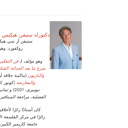
دكتوراه ستيفن هيكيس
ستيفن آر سي هيكي
روكفورد. وهو 
وهو مؤلف لـ
فن التفكير
شرح ما بعد الحداثة: الش
والنازيون
(ماكينة حلاقة أوكهام
والمعارضة
(كونور كورت،
نيوبيري، 2021) و
ثماني
الفصلية
،
مراجعة الميتافيزي
كان أستاذًا زائرًا لأخ
زائرًا في مركز الفلسفة ال
جامعة كازيمير الكبير،