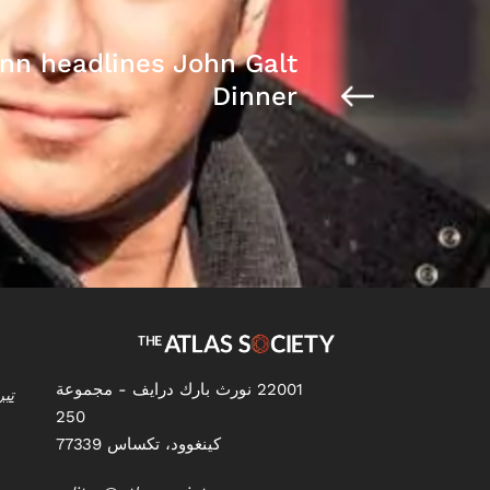
n headlines John Galt
Dinner
22001 نورث بارك درايف - مجموعة
تبر
250
كينغوود، تكساس 77339