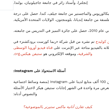
إنجلترا، وأستاذ زائر في جامعة جاجيلونيان، بولندا.
كالوريوس والماجستير من جامعة جيلف، كندا. حصل على درجة
لسفة من جامعة إنديانا، بلومنجتون، الولايات المتحدة الأمريكية.
 2010، حصل على جائزة التميز في التدريس من جامعته.
 كوليدج
تم نشره من قبل شركة «ربما كورست برودكشنز» في
لاته بالفيديو متاحة عبر الإنترنت على
قناة فيديو أوروبا الوسطى
والشرقية
، وموقعه الإلكتروني هو
ستيفن هيكس.org
.
أسئلة الاستحواذ على Instagram:
نطرح كل أسبوع أسئلة من 100 ألف متابع لدينا على Instagram (منصة وسائط اجتماعية
عرض مرة واحدة في الشهر إجابات ستيفن هيكز لاختيار الأسئلة
والنصوص أدناه:
كيف تقارن أنانية ماكس ستيرنر بالموضوعية؟