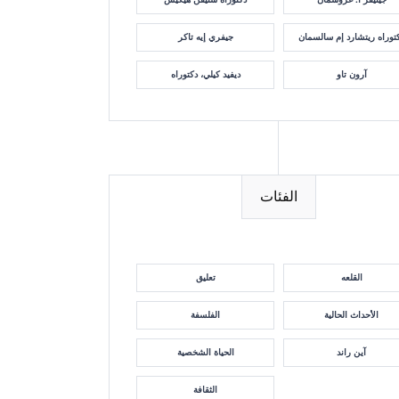
توراه ريتشارد إم سالسمان
جيفري إيه تاكر
آرون تاو
ديفيد كيلي، دكتوراه
الفئات
القلعه
تعليق
الأحداث الحالية
الفلسفة
آين راند
الحياة الشخصية
الثقافة