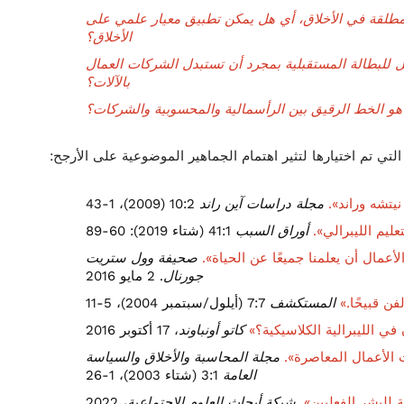
طلقة في الأخلاق، أي هل يمكن تطبيق معيار علمي على
الأخلاق؟
للبطالة المستقبلية بمجرد أن تستبدل الشركات العمال
بالآلات؟
هو الخط الرقيق بين الرأسمالية والمحسوبية والشركات؟
 التي تم اختيارها لتثير اهتمام الجماهير الموضوعية على الأرجح:
نيتشه وراند».
مجلة دراسات آين راند
10:2 (2009)، 1-43
عليم الليبرالي».
أوراق السبب
41:1 (شتاء 2019): 60-89
أعمال أن يعلمنا جميعًا عن الحياة».
صحيفة وول ستريت
جورنال
. 2 مايو 2016
فن قبيحًا.»
المستكشف
7:7 (أيلول/سبتمبر 2004)، 5-11
ي الليبرالية الكلاسيكية؟»
كاتو أونباوند
، 17 أكتوبر 2016
ت الأعمال المعاصرة».
مجلة المحاسبة والأخلاق والسياسة
العامة
3:1 (شتاء 2003)، 1-26
للبشر الفعليين».
شبكة أبحاث العلوم الاجتماعية
، 2022