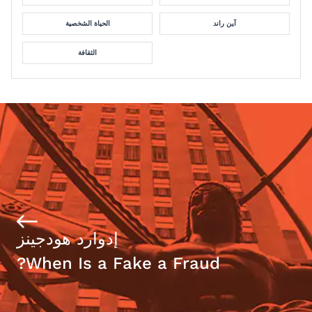
آين راند
الحياة الشخصية
الثقافة
إدوارد هودجينز
When Is a Fake a Fraud?