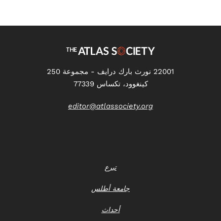
22001 نورث بارك درايف - مجموعة 250
كينغوود، تكساس 77339
editor@atlassociety.org
تبرع
جامعة أطلس
أحداث