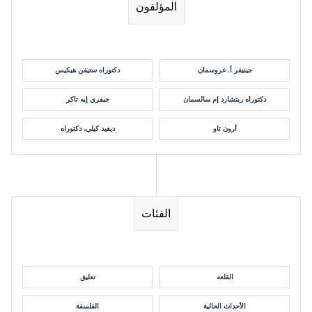
المؤلفون
جينيفر أ. غروسمان
دكتوراه ستيفن هيكيس
دكتوراه ريتشارد إم سالسمان
جيفري إيه تاكر
آرون تاو
ديفيد كيلي، دكتوراه
الفئات
القلعه
تعليق
الأحداث الحالية
الفلسفة