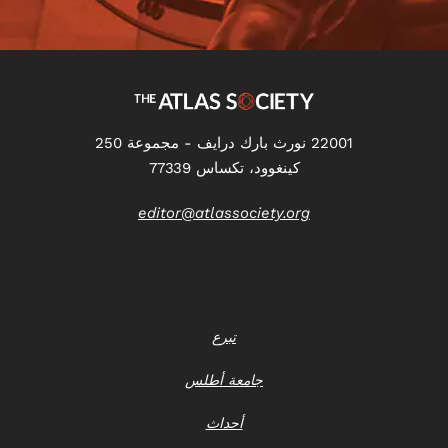
22001 نورث بارك درايف - مجموعة 250
كينغوود، تكساس 77339
editor@atlassociety.org
تبرع
جامعة أطلس
أحداث