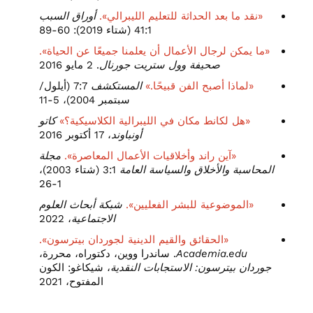
«نقد ما بعد الحداثة للتعليم الليبرالي».
أوراق السبب
41:1 (شتاء 2019): 60-89
«ما يمكن لرجال الأعمال أن يعلمنا جميعًا عن الحياة».
صحيفة وول ستريت جورنال
. 2 مايو 2016
«لماذا أصبح الفن قبيحًا.»
المستكشف
7:7 (أيلول/
سبتمبر 2004)، 5-11
«هل لكانط مكان في الليبرالية الكلاسيكية؟»
كاتو
أونباوند
، 17 أكتوبر 2016
«آين راند وأخلاقيات الأعمال المعاصرة».
مجلة
المحاسبة والأخلاق والسياسة العامة
3:1 (شتاء 2003)،
1-26
«الموضوعية للبشر الفعليين».
شبكة أبحاث العلوم
الاجتماعية
، 2022
«الحقائق والقيم الدينية لجوردان بيترسون».
Academia.edu
. ساندرا ووين، دكتوراه، محررة،
جوردان بيترسون: الاستجابات النقدية
، شيكاغو: الكون
المفتوح، 2021