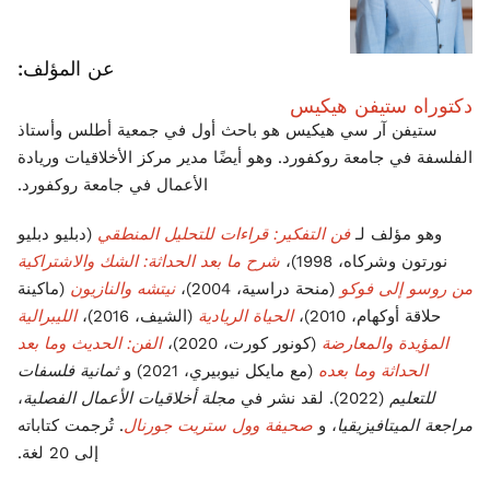
عن المؤلف:
دكتوراه ستيفن هيكيس
ستيفن آر سي هيكيس هو باحث أول في جمعية أطلس وأستاذ
الفلسفة في جامعة روكفورد. وهو أيضًا مدير مركز الأخلاقيات وريادة
الأعمال في جامعة روكفورد.
وهو مؤلف لـ
فن التفكير: قراءات للتحليل المنطقي
(دبليو دبليو
نورتون وشركاه، 1998)،
شرح ما بعد الحداثة: الشك والاشتراكية
من روسو إلى فوكو
(منحة دراسية، 2004)،
نيتشه والنازيون
(ماكينة
حلاقة أوكهام، 2010)،
الحياة الريادية
(الشيف، 2016)،
الليبرالية
المؤيدة والمعارضة
(كونور كورت، 2020)،
الفن: الحديث وما بعد
الحداثة وما بعده
(مع مايكل نيوبيري، 2021) و
ثمانية فلسفات
للتعليم
(2022). لقد نشر في
مجلة أخلاقيات الأعمال الفصلية
،
مراجعة الميتافيزيقيا
، و
صحيفة وول ستريت جورنال
. تُرجمت كتاباته
إلى 20 لغة.