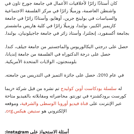
كان أستاذًا زائرًا لأخلاقيات الأعمال في جامعة جورج تاون في
واشنطن العاصمة، وزميلًا زائرًا في مركز الفلسفة الاجتماعية
والسياسات في بولينج جرين، أوهايو، وأستاذًا زائرًا في جامعة
كازيمير الكبير، بولندا، وزميلًا زائرًا في كلية هاريس مانشستر
بجامعة أكسفورد، إنجلترا، وأستاذ زائر في جامعة جاجيلونيان، بولندا.
حصل على درجتي البكالوريوس والماجستير من جامعة جيلف، كندا.
حصل على درجة الدكتوراه في الفلسفة من جامعة إنديانا،
بلومنجتون، الولايات المتحدة الأمريكية.
في عام 2010، حصل على جائزة التميز في التدريس من جامعته.
له
سلسلة بودكاست أوبن كوليدج
تم نشره من قبل شركة «ربما
كورست برودكشنز» في تورنتو. محاضراته ومقابلاته بالفيديو متاحة
عبر الإنترنت على
قناة فيديو أوروبا الوسطى والشرقية
، وموقعه
الإلكتروني هو
ستيفن هيكس.org
.
أسئلة الاستحواذ على Instagram: