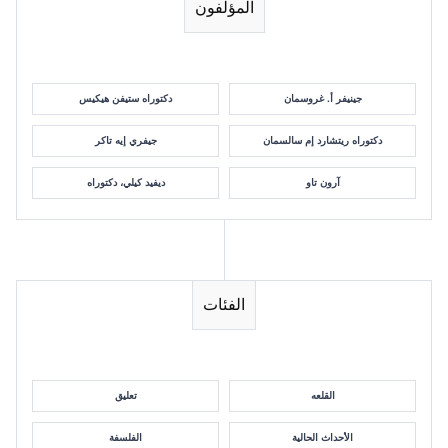
المؤلفون
جينيفر أ. غروسمان
دكتوراه ستيفن هيكيس
دكتوراه ريتشارد إم سالسمان
جيفري إيه تاكر
آرون تاو
ديفيد كيلي، دكتوراه
الفئات
القلعه
تعليق
الأحداث الحالية
الفلسفة