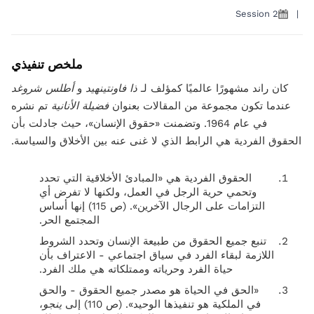
Session 2
|
ملخص تنفيذي
كان راند مشهورًا عالميًا كمؤلف لـ
ذا فاونتينهيد
و
أطلس شروغد
عندما تكون مجموعة من المقالات بعنوان
فضيلة الأنانية
تم نشره
في عام 1964. وتضمنت «حقوق الإنسان»، حيث جادلت بأن
الحقوق الفردية هي الرابط الذي لا غنى عنه بين الأخلاق والسياسة.
الحقوق الفردية هي «المبادئ الأخلاقية التي تحدد
وتحمي حرية الرجل في العمل، ولكنها لا تفرض أي
التزامات على الرجال الآخرين». (ص 115) إنها أساس
المجتمع الحر.
تنبع جميع الحقوق من طبيعة الإنسان وتحدد الشروط
اللازمة لبقاء الفرد في سياق اجتماعي - الاعتراف بأن
حياة الفرد وحرياته وممتلكاته هي ملك الفرد.
«الحق في الحياة هو مصدر جميع الحقوق - والحق
في الملكية هو تنفيذها الوحيد». (ص 110) إلى
ينجو
،