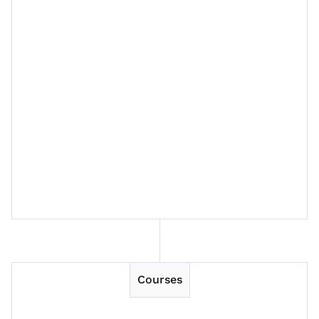
Session 3
Session 4
Session 5
Session 6
Session 7
Courses