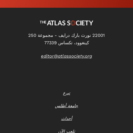
22001 نورث بارك درايف - مجموعة 250
كينغوود، تكساس 77339
editor@atlassociety.org
تبرع
جامعة أطلس
أحداث
تلعب الآن