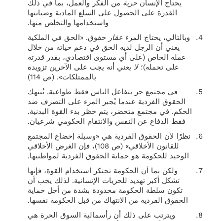
يحتاج الإنسان
حرية
من الفكر والعمل، بما في ذلك
القدرة على الحصول على السلع المادية وصيانتها
واستخدامها والتخلص منها.
وبالتالي، يحتاج المرء
عقار
حقوق. «الحق في الملكية
يعني أن الرجل لديه الحق في دعم حياته من خلال
عمله الخاص (على أي مستوى اقتصادي، بقدر قدرته
على تحمله)؛
لا
يعني أنه يجب على الآخرين تزويده
بالممتلكات». (ص 114)
في مجتمع حر يتفاعل الناس فقط طواعية. تُنتهك
الحقوق الفردية عندما يُجبر المرء على التصرف ضد
الحكم. في مجتمع متحضر، يتم حظر بدء القوة البدنية.
فقط الدفاع عن النفس والانتقام الحكومي شرعيان.
نظرًا لأن الحقوق الفردية هي «وسيلة إخضاع المجتمع
للقانون الأخلاقي» (ص 108)، فإن الغرض الأخلاقي
الوحيد للحكومة هو حماية الحقوق الفردية لمواطنيها.
ولكن بما أن الحكومة تحتكر استخدام القوة، فإنها
تشكل أكبر تهديد للحريات الإنسانية. لذلك يجب أن
تكون سلطة الحكومة محدودة بشدة من أجل حماية
الحقوق الفردية من الانتهاك من قبل الحكومة نفسها.
ويترتب على ذلك أن رأسمالية السوق الحرة هي