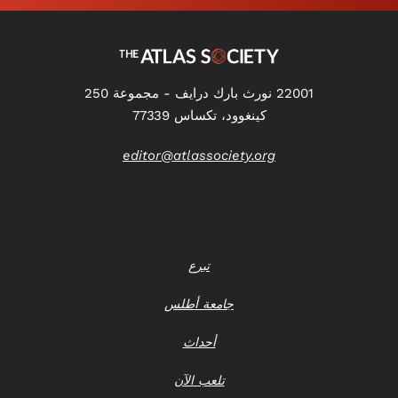
22001 نورث بارك درايف - مجموعة 250
كينغوود، تكساس 77339
editor@atlassociety.org
تبرع
جامعة أطلس
أحداث
تلعب الآن