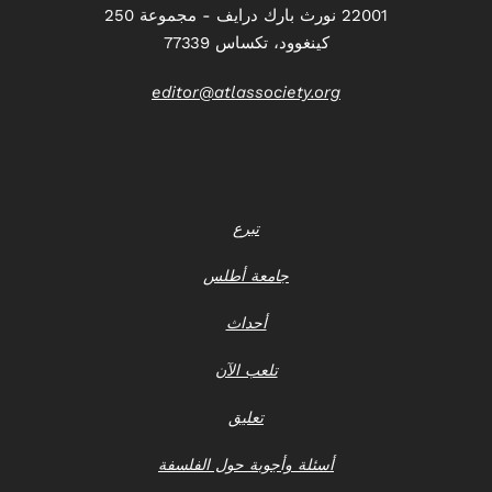
22001 نورث بارك درايف - مجموعة 250
كينغوود، تكساس 77339
editor@atlassociety.org
تبرع
جامعة أطلس
أحداث
تلعب الآن
تعليق
أسئلة وأجوبة حول الفلسفة