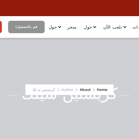
اث
تلعب الآن
حول
متجر
حول
قم بالتسجيل!
كريستين سيلك
Home
About
Author
كريستين سيلك