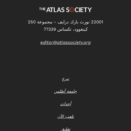
22001 نورث بارك درايف - مجموعة 250
كينغوود، تكساس 77339
editor@atlassociety.org
تبرع
جامعة أطلس
أحداث
تلعب الآن
تعليق