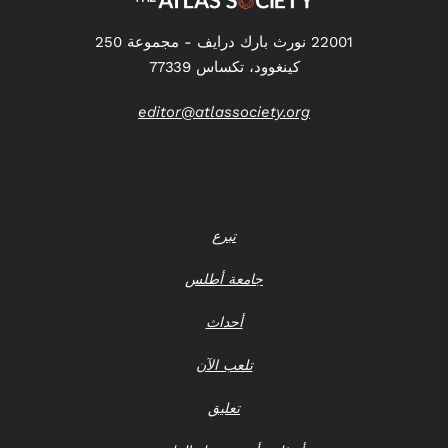
22001 نورث بارك درايف - مجموعة 250
كينغوود، تكساس 77339
editor@atlassociety.org
تبرع
جامعة أطلس
أحداث
تلعب الآن
تعليق