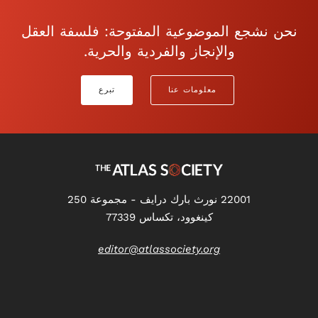
نحن نشجع الموضوعية المفتوحة: فلسفة العقل
والإنجاز والفردية والحرية.
معلومات عنا
تبرع
22001 نورث بارك درايف - مجموعة 250
كينغوود، تكساس 77339
editor@atlassociety.org