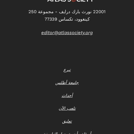
22001 نورث بارك درايف - مجموعة 250
كينغوود، تكساس 77339
editor@atlassociety.org
تبرع
جامعة أطلس
أحداث
تلعب الآن
تعليق
أسئلة وأجوبة حول الفلسفة