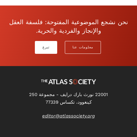
نحن نشجع الموضوعية المفتوحة: فلسفة العقل
والإنجاز والفردية والحرية.
معلومات عنا
تبرع
22001 نورث بارك درايف - مجموعة 250
كينغوود، تكساس 77339
editor@atlassociety.org