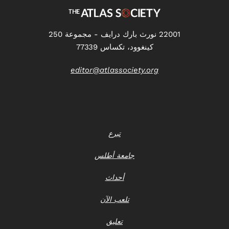
22001 نورث بارك درايف - مجموعة 250
كينغوود، تكساس 77339
editor@atlassociety.org
تبرع
جامعة أطلس
أحداث
تلعب الآن
تعليق