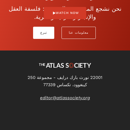
نحن نشجع الموضوعية المفتوحة: فلسفة العقل
WATCH NOW
والإنجاز والفردية والحرية.
معلومات عنا
تبرع
22001 نورث بارك درايف - مجموعة 250
كينغوود، تكساس 77339
editor@atlassociety.org