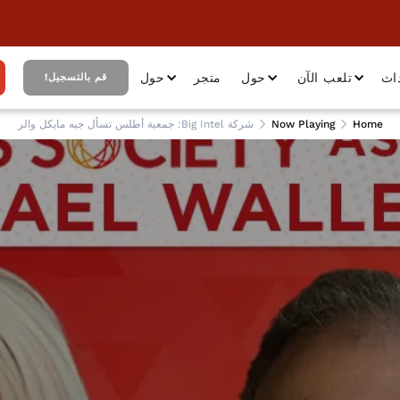
اث
تلعب الآن
حول
متجر
حول
قم بالتسجيل!
Home
Now Playing
شركة Big Intel: جمعية أطلس تسأل جيه مايكل والر