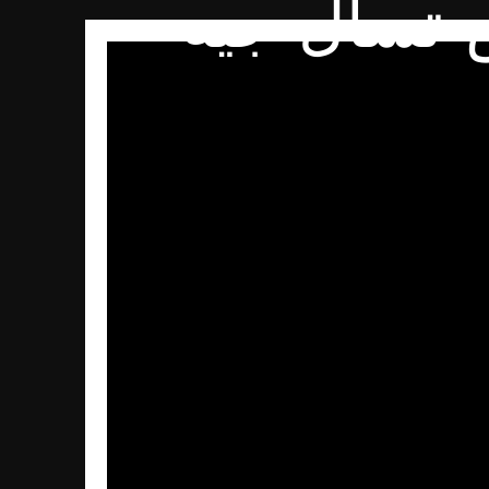
ة أطلس تسأل جيه