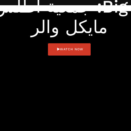
شركة Big Intel: جمعي
مايكل والر
WATCH NOW