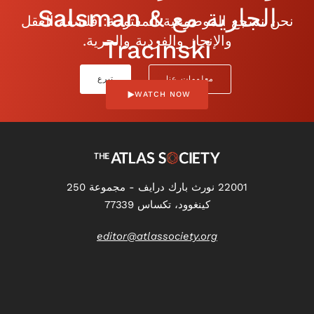
الجارية مع Salsman &
نحن نشجع الموضوعية المفتوحة: فلسفة العقل
والإنجاز والفردية والحرية.
Tracinski
معلومات عنا
تبرع
WATCH NOW
22001 نورث بارك درايف - مجموعة 250
كينغوود، تكساس 77339
editor@atlassociety.org