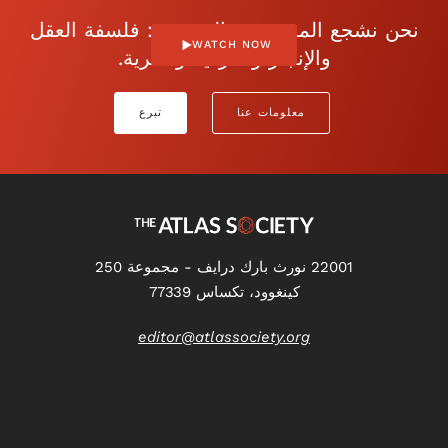
نحن نشجع الموضوعية المفتوحة: فلسفة العقل
WATCH NOW
والإنجاز والفردية والحرية.
معلومات عنا
تبرع
22001 نورث بارك درايف - مجموعة 250
كينغوود، تكساس 77339
editor@atlassociety.org