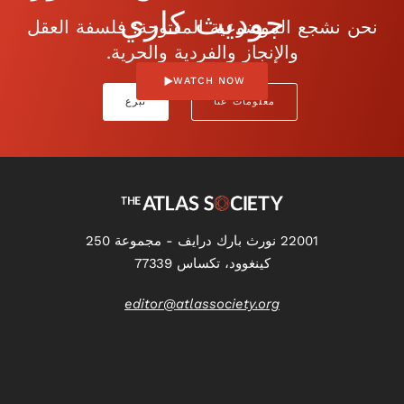
جوديث كاري
نحن نشجع الموضوعية المفتوحة: فلسفة العقل
والإنجاز والفردية والحرية.
WATCH NOW
معلومات عنا
تبرع
22001 نورث بارك درايف - مجموعة 250
كينغوود، تكساس 77339
editor@atlassociety.org