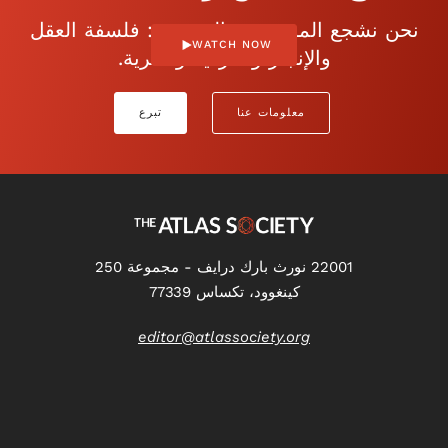
نحن نشجع الموضوعية المفتوحة: فلسفة العقل
WATCH NOW
والإنجاز والفردية والحرية.
معلومات عنا
تبرع
22001 نورث بارك درايف - مجموعة 250
كينغوود، تكساس 77339
editor@atlassociety.org