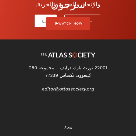
سرجون
والإنجاز والفردية والحرية.
معلومات عنا
تبرع
WATCH NOW
22001 نورث بارك درايف - مجموعة 250
كينغوود، تكساس 77339
editor@atlassociety.org
تبرع