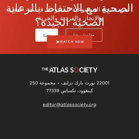
الصحية مع الاحتفاظ بالرعاية
نحن نشجع الموضوعية المفتوحة: فلسفة العقل
والإنجاز والفردية والحرية.
الصحية الجيدة؟
معلومات عنا
تبرع
WATCH NOW
22001 نورث بارك درايف - مجموعة 250
كينغوود، تكساس 77339
editor@atlassociety.org