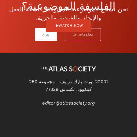
الفلسفة الموضوعية؟
نحن نشجع الموضوعية المفتوحة: فلسفة العقل
والإنجاز والفردية والحرية.
WATCH NOW
معلومات عنا
تبرع
22001 نورث بارك درايف - مجموعة 250
كينغوود، تكساس 77339
editor@atlassociety.org