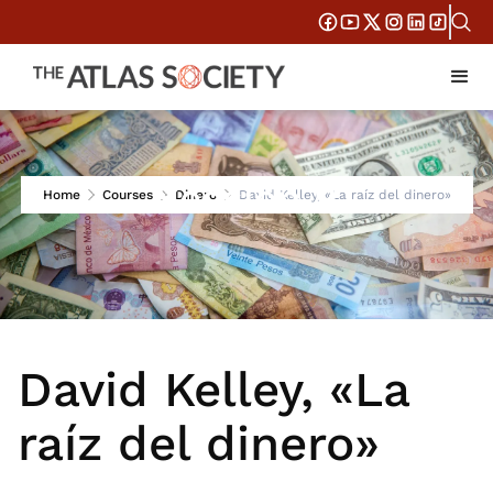
Session 9
Home
Courses
Dinero
David Kelley, «La raíz del dinero»
David Kelley, «La
raíz del dinero»