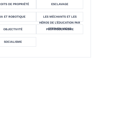
OITS DE PROPRIÉTÉ
ESCLAVAGE
IA ET ROBOTIQUE
LES MÉCHANTS ET LES
HÉROS DE L'ÉDUCATION PAR
STEPHEN HICKS
OBJECTIVITÉ
POSTMODERNISME
SOCIALISME