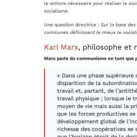
le
actions
nécessaire pour réaliser le soc
socialisme.
Une question directrice :
Sur la base des 
communes définissent le mieux le social
Karl Marx
, philosophe et m
Marx parle du communisme en tant que p
« Dans une phase supérieure 
disparition de la subordination
travail et, partant, de l'antith
travail physique ; lorsque le
moyen de vie mais aussi la pri
que les forces productives se
développement global de l'ind
richesse des coopératives se s
que l'horizon étroit de la dro