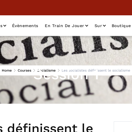
as
Évènements
En Train De Jouer
Sur
Boutique
Session 1
Home
Courses
Socialisme
Les socialistes définissent le socialisme
s définissent le