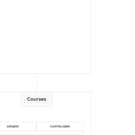
Session 13
Session 14
Courses
ARGENT
CAPITALISME