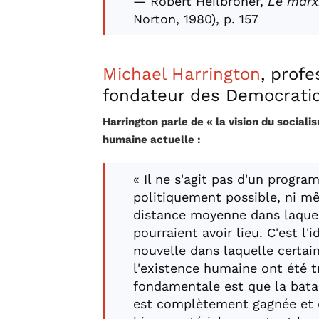
— Robert Heilbroner,
Le marx
Norton, 1980), p. 157
Michael Harrington
, prof
fondateur des Democratic 
Harrington parle de « la vision du social
humaine actuelle :
« Il ne s'agit pas d'un progr
politiquement possible, ni mê
distance moyenne dans laque
pourraient avoir lieu. C'est l
nouvelle dans laquelle certai
l'existence humaine ont été t
fondamentale est que la bata
est complètement gagnée et q