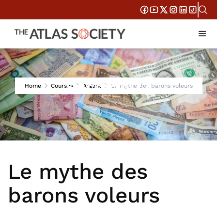
Session 13
Home
Courses
Argent
Le mythe des barons voleurs
Le mythe des
barons voleurs