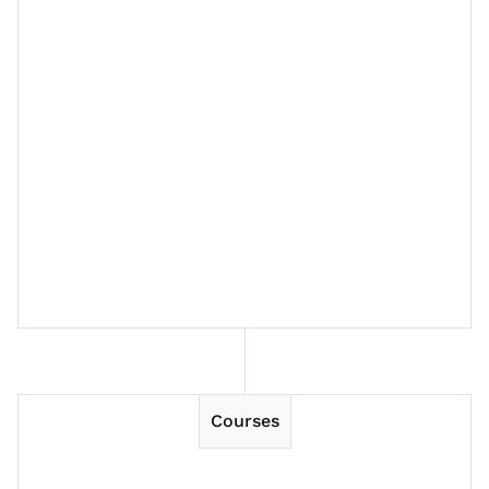
Session 10
Session 11
Session 12
Session 13
Session 14
Courses