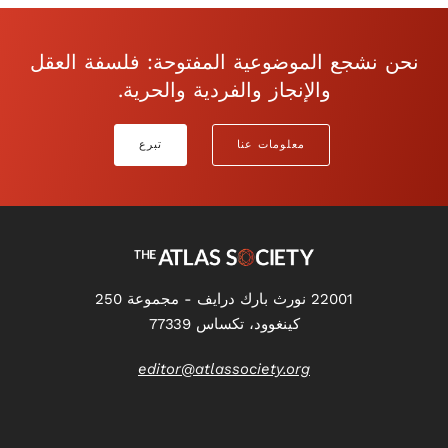
نحن نشجع الموضوعية المفتوحة: فلسفة العقل
والإنجاز والفردية والحرية.
معلومات عنا
تبرع
22001 نورث بارك درايف - مجموعة 250
كينغوود، تكساس 77339
editor@atlassociety.org