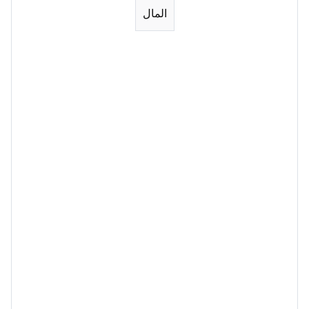
المال
Session 1
Session 2
Session 3
Session 4
Session 5