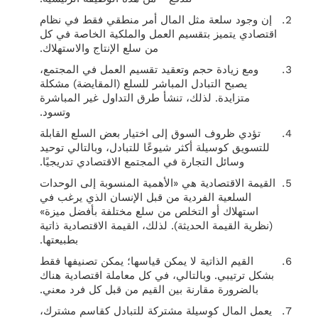
إن وجود سلعة مثل المال أمر منطقي فقط في نظام
اقتصادي يتميز بتقسيم العمل والملكية الخاصة في كل
من سلع الإنتاج والاستهلاك.
ومع زيادة حجم وتعقيد تقسيم العمل في المجتمع،
يصبح التبادل المباشر للسلع (المقايضة) مشكلة
متزايدة. لذلك، تنشأ طرق التداول غير المباشرة
وتسود.
تؤدي ظروف السوق إلى اختيار بعض السلع القابلة
للتسويق كوسيلة أكثر شيوعًا للتبادل، وبالتالي توحيد
وسائل التجارة في المجتمع الاقتصادي تدريجيًا.
القيمة الاقتصادية هي «الأهمية المنسوبة إلى الوحدات
السلعية الفردية من قبل الإنسان الذي يرغب في
استهلاك أو التخلص من سلع مختلفة بأفضل ميزة»
(نظرية القيمة الحديثة). لذلك، القيمة الاقتصادية ذاتية
بطبيعتها.
القيم الذاتية لا يمكن قياسها؛ يمكن تصنيفها فقط
بشكل ترتيبي. وبالتالي، في كل معاملة اقتصادية هناك
بالضرورة مقارنة بين القيم من قبل كل فرد معني.
يعمل المال كوسيلة مشتركة للتبادل كقاسم مشترك،