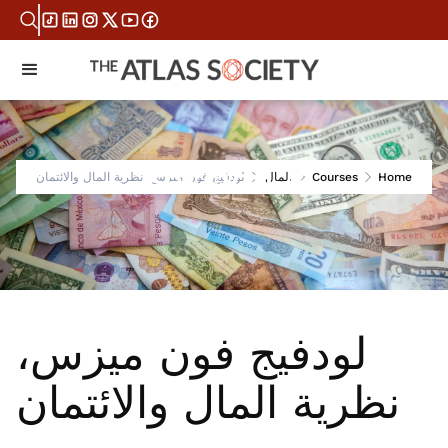
Session 8
Home
Courses
المال
لودفيج فون ميزس، نظرية المال والائتمان
لودفيج فون ميزس،
نظرية المال والائتمان