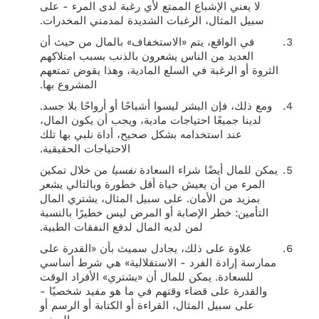
لا يعني الإشباع الممتع لأي رغبة لدى المرء - على
سبيل المثال، الرغبات الشديدة لمدمني المخدرات.
في الواقع، يتم «الاستخفاف» بالمال من حيث أن
العديد من الناس يشعرون بالذنب بسبب امتلاكهم
الثروة أو الرغبة في السلع المادية، وهذا يقوض تمتعهم
المشروع بها.
ومع ذلك، فإن البشر ليسوا أشباحًا أو أرواحًا بلا جسد.
لدينا جميعًا احتياجات مادية، ويجب أن يكون المال،
عند استخدامه بشكل صحيح، أداة نلبي بها تلك
الاحتياجات الحقيقية.
يمكن للمال أيضًا شراء السعادة
نفسيا
من خلال تمكين
المرء من أن يعيش حياة أقل خطورة وبالتالي يشعر
بمزيد من الأمان. على سبيل المثال، يشتري المال
التأمين: خطر الإصابة أو المرض ليس خطيرًا بالنسبة
لمن لديه المال لدفع النفقات الطبية.
علاوة على ذلك، يجادل سميث بأن «القدرة على
ممارسة إرادة الفرد - الاستقلالية» هي شرط أساسي
للسعادة. يمكن للمال أن «يشتري» الأفراد الوقت
والقدرة على قضاء وقتهم في ما هو مفيد شخصيًا -
على سبيل المثال، القراءة أو الكتابة أو الرسم أو