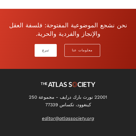
نحن نشجع الموضوعية المفتوحة: فلسفة العقل
والإنجاز والفردية والحرية.
معلومات عنا
تبرع
22001 نورث بارك درايف - مجموعة 250
كينغوود، تكساس 77339
editor@atlassociety.org