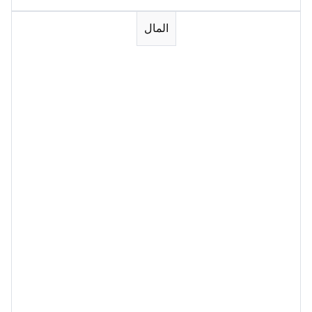
المال
Session 1
Session 2
Session 3
Session 4
Session 5