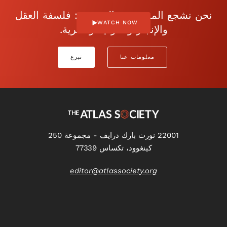
نحن نشجع الموضوعية المفتوحة: فلسفة العقل
WATCH NOW
والإنجاز والفردية والحرية.
معلومات عنا
تبرع
22001 نورث بارك درايف - مجموعة 250
كينغوود، تكساس 77339
editor@atlassociety.org