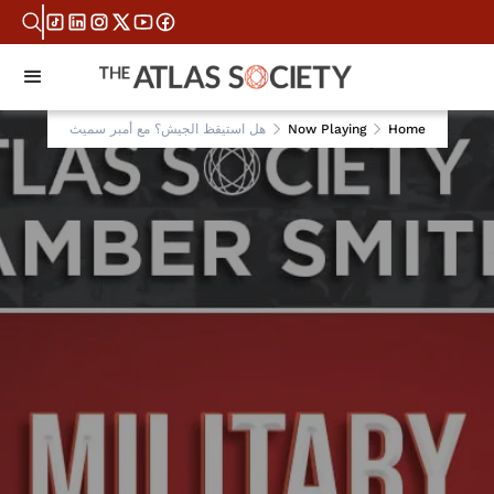
Home
Now Playing
هل استيقظ الجيش؟ مع أمبر سميث